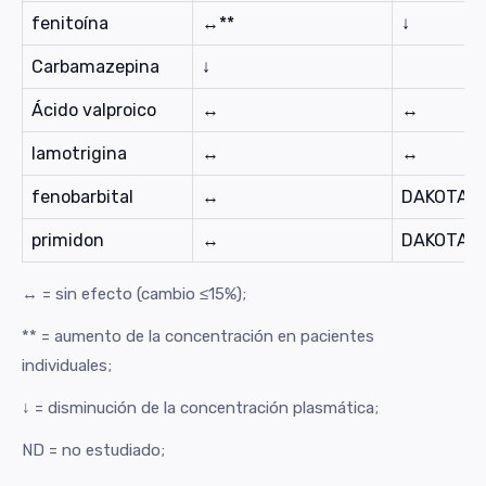
fenitoína
↔**
↓
Carbamazepina
↓
Ácido valproico
↔
↔
lamotrigina
↔
↔
fenobarbital
↔
DAKOTA D
primidon
↔
DAKOTA D
↔ = sin efecto (cambio ≤15%);
** = aumento de la concentración en pacientes
individuales;
↓ = disminución de la concentración plasmática;
ND = no estudiado;