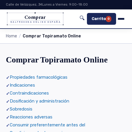
Calle de Velázquez, 34
Lunes a Viernes: 9:00–18:00
Comprar
🔍
Carrito
0
NALTREXONA ONLINE ESPAÑA
Home
Comprar Topiramato Online
Comprar Topiramato Online
Propiedades farmacológicas
Indicaciones
Contraindicaciones
Dosificación y administración
Sobredosis
Reacciones adversas
Consumir preferentemente antes del