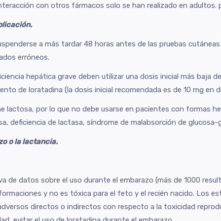
teracción con otros fármacos solo se han realizado en adultos. 
plicación.
spenderse a más tardar 48 horas antes de las pruebas cutáneas
ltados erróneos.
ciencia hepática grave deben utilizar una dosis inicial más baja d
ento de loratadina (la dosis inicial recomendada es de 10 mg en dí
 lactosa, por lo que no debe usarse en pacientes con formas her
osa, deficiencia de lactasa, síndrome de malabsorción de glucosa-
o o la lactancia.
iva de datos sobre el uso durante el embarazo (más de 1000 result
formaciones y no es tóxica para el feto y el recién nacido. Los e
versos directos o indirectos con respecto a la toxicidad reprodu
d, evitar el uso de loratadina durante el embarazo.