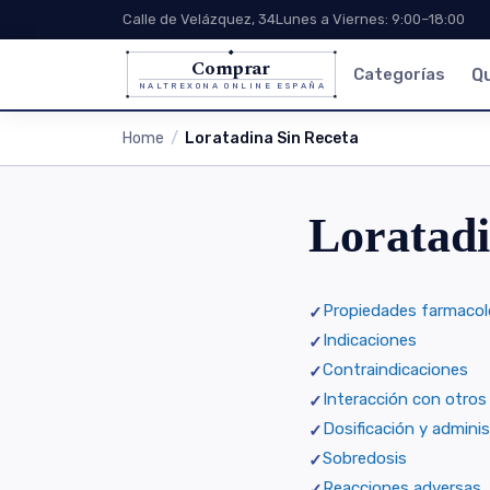
Calle de Velázquez, 34
Lunes a Viernes: 9:00–18:00
Comprar
Categorías
Q
NALTREXONA ONLINE ESPAÑA
Home
Loratadina Sin Receta
Loratadi
Propiedades farmacol
Indicaciones
Contraindicaciones
Interacción con otros
Dosificación y admini
Sobredosis
Reacciones adversas