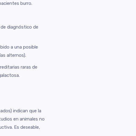
pacientes burro.
 de diagnóstico de
ebido a una posible
as alternos).
editarias raras de
galactosa.
ados) indican que la
studios en animales no
ctiva. Es deseable,