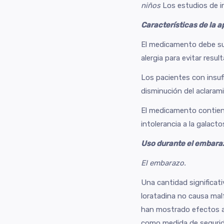
niños
Los estudios de in
Características de la a
El medicamento debe su
alergia para evitar resu
Los pacientes con insufi
disminución del aclarami
El medicamento contiene
intolerancia a la galact
Uso durante el embaraz
El embarazo.
Una cantidad significat
loratadina no causa mal
han mostrado efectos ad
como medida de segurida