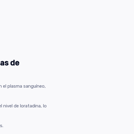
as de
en el plasma sanguíneo,
ivel de loratadina, lo
s.