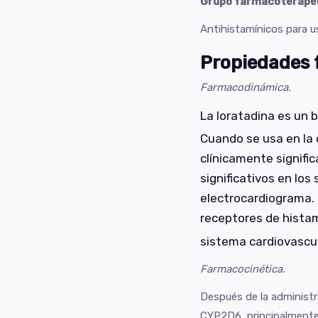
Grupo farmacoterapé
Antihistamínicos para 
Propiedades 
Farmacodinámica.
La loratadina es un b
Cuando se usa en la 
clínicamente signifi
significativos en los
electrocardiograma. L
receptores de hista
sistema cardiovascul
Farmacocinética.
Después de la administra
CYP2D6, principalmente 