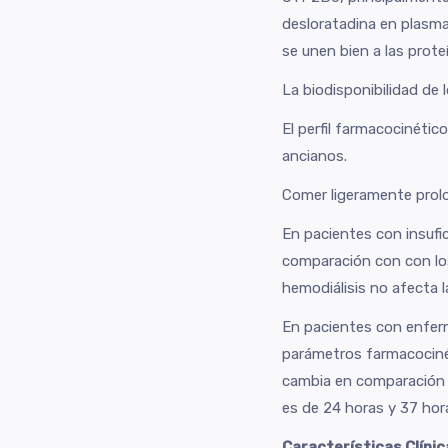
desloratadina en plasma 
se unen bien a las prote
La biodisponibilidad de 
El perfil farmacocinétic
ancianos.
Comer ligeramente prolon
En pacientes con insufi
comparación con con los
hemodiálisis no afecta 
En pacientes con enferm
parámetros farmacocinét
cambia en comparación c
es de 24 horas y 37 hor
Características Clínic