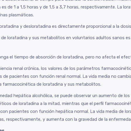
es de 1 a 1,5 horas y de 1,5 a 3,7 horas, respectivamente. La lor
ínas plasmáticas.
loratadina y desloratadina es directamente proporcional a la dosis
o de loratadina y sus metabolitos en voluntarios adultos sanos es
ga el tiempo de absorción de loratadina, pero no afecta el efect
ciencia renal crónica, los valores de los parámetros farmacociné
 de pacientes con función renal normal. La vida media no cambia 
la farmacocinética de loratadina y sus metabolitos.
edad hepática alcohólica, se puede observar un aumento de los 
icos de loratadina a la mitad, mientras que el perfil farmacociné
on pacientes con función hepática normal. La vida media de lor
as, respectivamente, y aumenta con la gravedad de la enfermeda
as