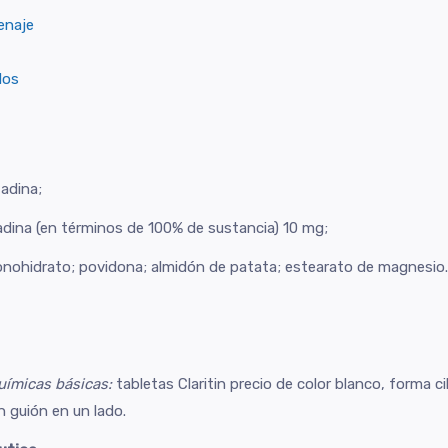
enaje
dos
adina;
tadina (en términos de 100% de sustancia) 10 mg;
nohidrato; povidona; almidón de patata; estearato de magnesio.
uímicas básicas:
tabletas Claritin precio de color blanco, forma ci
n guión en un lado.