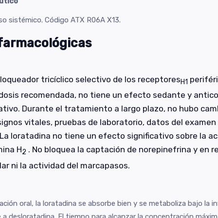
utico
uso sistémico. Código ATX R06A X13.
farmacológicas
loqueador tricíclico selectivo de los receptores
perifér
H1
dosis recomendada, no tiene un efecto sedante y antico
cativo. Durante el tratamiento a largo plazo, no hubo ca
 signos vitales, pruebas de laboratorio, datos del examen 
a loratadina no tiene un efecto significativo sobre la ac
mina H
. No bloquea la captación de norepinefrina y en r
2
ar ni la actividad del marcapasos.
ción oral, la loratadina se absorbe bien y se metaboliza bajo la 
a desloratadina. El tiempo para alcanzar la concentración máxim