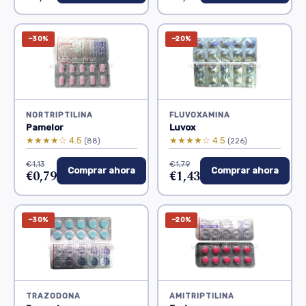
−30%
−20%
NORTRIPTILINA
FLUVOXAMINA
Pamelor
Luvox
★★★★☆ 4.5
★★★★☆ 4.5
(88)
(226)
€1,13
€1,79
Comprar ahora
Comprar ahora
€0,79
€1,43
−30%
−20%
TRAZODONA
AMITRIPTILINA