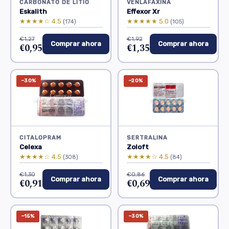
CARBONATO DE LITIO
VENLAFAXINA
Eskalith
Effexor Xr
★★★★☆ 4.5
★★★★★ 5.0
(174)
(105)
€1,27
€1,92
Comprar ahora
Comprar ahora
€0,95
€1,35
−30%
−20%
CITALOPRAM
SERTRALINA
Celexa
Zoloft
★★★★☆ 4.5
★★★★☆ 4.5
(308)
(84)
€1,30
€0,86
Comprar ahora
Comprar ahora
€0,91
€0,69
−15%
−30%