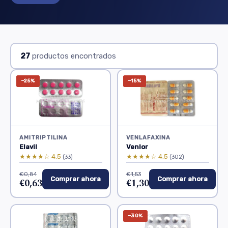
27
productos encontrados
−25%
−15%
AMITRIPTILINA
VENLAFAXINA
Elavil
Venlor
★★★★☆ 4.5
★★★★☆ 4.5
(33)
(302)
€0,84
€1,53
Comprar ahora
Comprar ahora
€0,63
€1,30
−30%