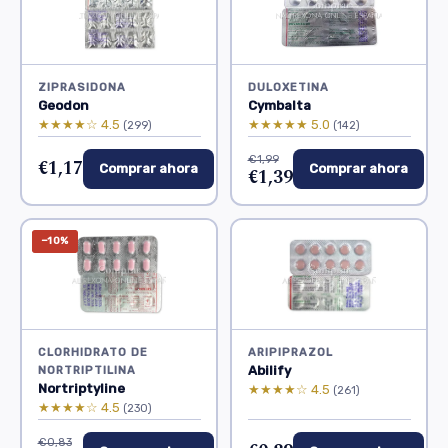
ZIPRASIDONA
DULOXETINA
Geodon
Cymbalta
★★★★☆ 4.5
★★★★★ 5.0
(299)
(142)
€1,99
€1,17
Comprar ahora
Comprar ahora
€1,39
−10%
CLORHIDRATO DE
ARIPIPRAZOL
Abilify
NORTRIPTILINA
Nortriptyline
★★★★☆ 4.5
(261)
★★★★☆ 4.5
(230)
€0,83