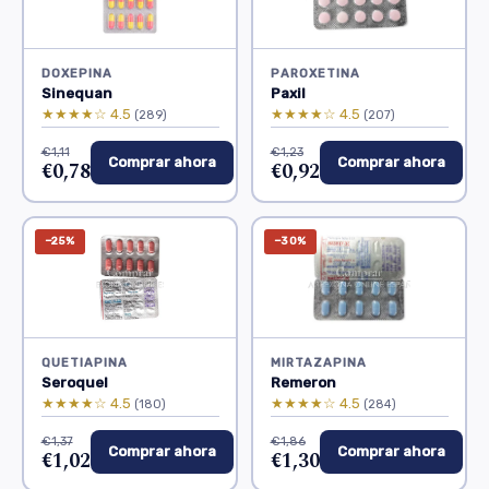
DOXEPINA
PAROXETINA
Sinequan
Paxil
★★★★☆ 4.5
★★★★☆ 4.5
(289)
(207)
€1,11
€1,23
Comprar ahora
Comprar ahora
€0,78
€0,92
−25%
−30%
QUETIAPINA
MIRTAZAPINA
Seroquel
Remeron
★★★★☆ 4.5
★★★★☆ 4.5
(180)
(284)
€1,37
€1,86
Comprar ahora
Comprar ahora
€1,02
€1,30