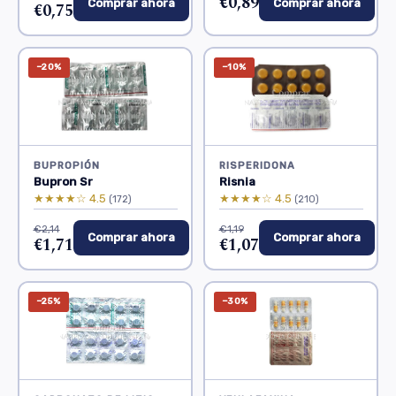
€0,89
Comprar ahora
Comprar ahora
€0,75
−20%
−10%
BUPROPIÓN
RISPERIDONA
Bupron Sr
Risnia
★★★★☆ 4.5
★★★★☆ 4.5
(172)
(210)
€2,14
€1,19
Comprar ahora
Comprar ahora
€1,71
€1,07
−25%
−30%