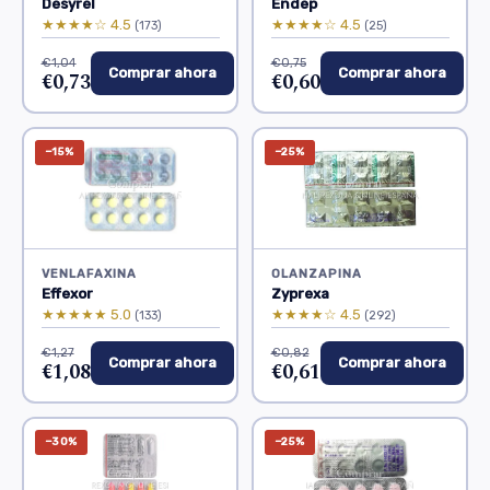
Desyrel
Endep
★★★★☆ 4.5
★★★★☆ 4.5
(173)
(25)
€1,04
€0,75
Comprar ahora
Comprar ahora
€0,73
€0,60
−15%
−25%
VENLAFAXINA
OLANZAPINA
Effexor
Zyprexa
★★★★★ 5.0
★★★★☆ 4.5
(133)
(292)
€1,27
€0,82
Comprar ahora
Comprar ahora
€1,08
€0,61
−30%
−25%