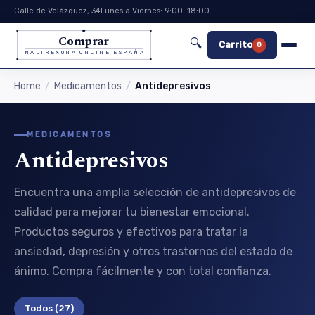
Calle de Velázquez, 34
Lunes a Viernes: 9:00–18:00
Comprar
🔍
Carrito
0
NALTREXONA ONLINE ESPAÑA
Home
Medicamentos
Antidepresivos
MEDICAMENTOS
Antidepresivos
Encuentra una amplia selección de antidepresivos de
calidad para mejorar tu bienestar emocional.
Productos seguros y efectivos para tratar la
ansiedad, depresión y otros trastornos del estado de
ánimo. Compra fácilmente y con total confianza.
Todos
(27)