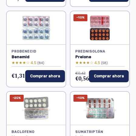
−10%
PROBENECID
PREDNISOLONA
Benemid
Prelone
★★★★☆ 4.5
★★★★☆ 4.5
(84)
(58)
€0,62
€1,31
Comprar ahora
Comprar ahora
€0,56
−25%
−10%
BACLOFENO
SUMATRIPTÁN