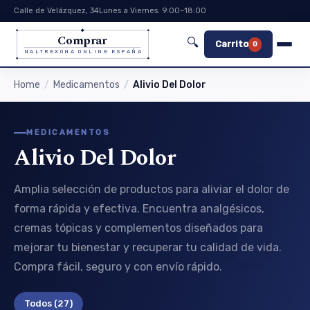
Calle de Velázquez, 34
Lunes a Viernes: 9:00–18:00
Comprar
🔍
Carrito
0
NALTREXONA ONLINE ESPAÑA
Home
Medicamentos
Alivio Del Dolor
MEDICAMENTOS
Alivio Del Dolor
Amplia selección de productos para aliviar el dolor de
forma rápida y efectiva. Encuentra analgésicos,
cremas tópicas y complementos diseñados para
mejorar tu bienestar y recuperar tu calidad de vida.
Compra fácil, seguro y con envío rápido.
Todos
(27)