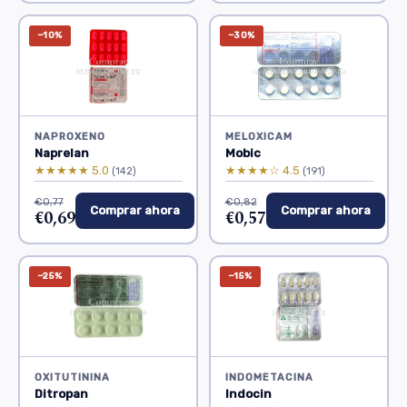
−10%
−30%
NAPROXENO
MELOXICAM
Naprelan
Mobic
★★★★★ 5.0
★★★★☆ 4.5
(142)
(191)
€0,77
€0,82
Comprar ahora
Comprar ahora
€0,69
€0,57
−25%
−15%
OXITUTININA
INDOMETACINA
Ditropan
Indocin