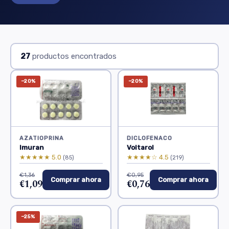
27
productos encontrados
−20%
−20%
AZATIOPRINA
DICLOFENACO
Imuran
Voltarol
★★★★★ 5.0
★★★★☆ 4.5
(85)
(219)
€1,36
€0,95
Comprar ahora
Comprar ahora
€1,09
€0,76
−25%