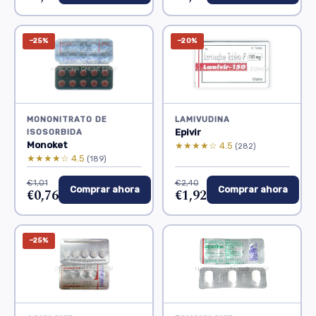
−25%
−20%
MONONITRATO DE
LAMIVUDINA
Epivir
ISOSORBIDA
Monoket
★★★★☆ 4.5
(282)
★★★★☆ 4.5
(189)
€1,01
€2,40
Comprar ahora
Comprar ahora
€0,76
€1,92
−25%