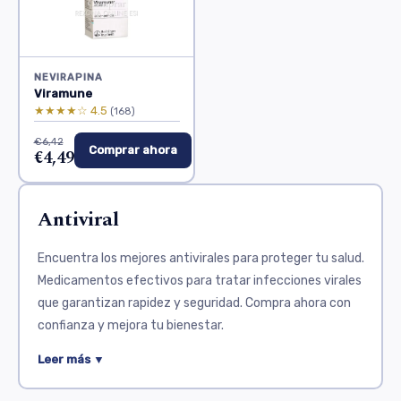
NEVIRAPINA
Viramune
★★★★☆ 4.5
(168)
€6,42
Comprar ahora
€4,49
Antiviral
Encuentra los mejores antivirales para proteger tu salud.
Medicamentos efectivos para tratar infecciones virales
que garantizan rapidez y seguridad. Compra ahora con
confianza y mejora tu bienestar.
Los antivirales son medicamentos esenciales para
Leer más ▼
combatir infecciones virales. Funcionan inhibiendo la