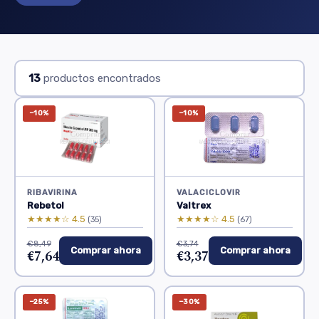
13
productos encontrados
−10%
−10%
RIBAVIRINA
VALACICLOVIR
Rebetol
Valtrex
★★★★☆ 4.5
★★★★☆ 4.5
(35)
(67)
€8,49
€3,74
Comprar ahora
Comprar ahora
€7,64
€3,37
−25%
−30%