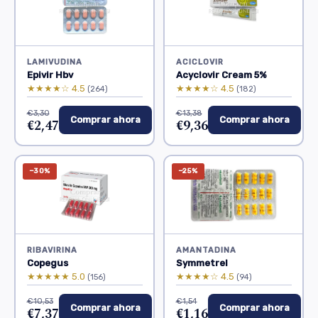
LAMIVUDINA
ACICLOVIR
Epivir Hbv
Acyclovir Cream 5%
★★★★☆ 4.5
★★★★☆ 4.5
(264)
(182)
€3,30
€13,38
Comprar ahora
Comprar ahora
€2,47
€9,36
−30%
−25%
RIBAVIRINA
AMANTADINA
Copegus
Symmetrel
★★★★★ 5.0
★★★★☆ 4.5
(156)
(94)
€10,53
€1,54
Comprar ahora
Comprar ahora
€7,37
€1,16