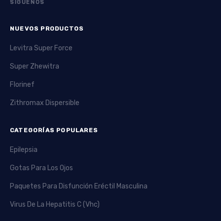
SÍGUENOS
usados en combinación para tratar la hepatitis C. Son
efectivos pero requieren controles médicos frecuentes
por sus efectos secundarios. La combinación con otros
NUEVOS PRODUCTOS
medicamentos mejora los resultados en la erradicación
Levitra Super Force
viral.
Super Zhewitra
Epivir y Epivir HBV contienen lamivudina. Son antivirales
para hepatitis B y VIH. Ayudan a suprimir la replicación
Florinef
viral y disminuir el daño hepático. Son bien tolerados,
Zithromax Dispersible
pero deben usarse bajo supervisión médica para evitar
resistencias.
CATEGORÍAS POPULARES
Famvir, con famciclovir, es otro antiviral para herpes y
varicela zóster. Ofrece una dosis más cómoda al día y es
Epilepsia
bien valorado por los pacientes. Reduce la duración y
Gotas Para Los Ojos
severidad de los brotes virales.
Paquetes Para Disfunción Eréctil Masculina
Molnupiravir es un antiviral reciente usado contra el
COVID-19. Inhibe la replicación del virus SARS-CoV-2 y
Virus De La Hepatitis C (Vhc)
reduce la gravedad de la enfermedad. Se usa solo bajo