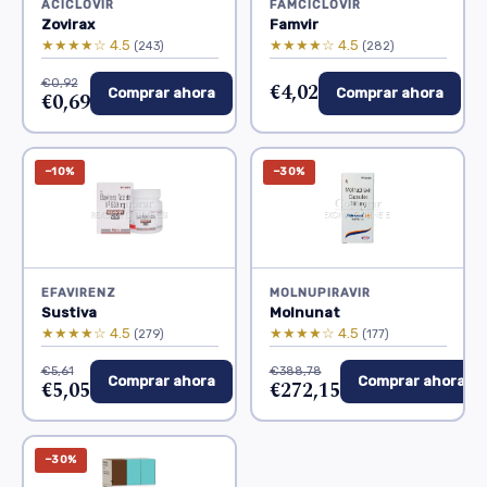
ACICLOVIR
FAMCICLOVIR
Zovirax
Famvir
★★★★☆ 4.5
★★★★☆ 4.5
(243)
(282)
€0,92
€4,02
Comprar ahora
Comprar ahora
€0,69
−10%
−30%
EFAVIRENZ
MOLNUPIRAVIR
Sustiva
Molnunat
★★★★☆ 4.5
★★★★☆ 4.5
(279)
(177)
€5,61
€388,78
Comprar ahora
Comprar ahora
€5,05
€272,15
−30%