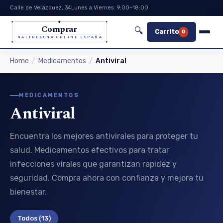
Calle de Velázquez, 34
Lunes a Viernes: 9:00–18:00
Comprar
🔍
Carrito
0
NALTREXONA ONLINE ESPAÑA
Home
Medicamentos
Antiviral
MEDICAMENTOS
Antiviral
Encuentra los mejores antivirales para proteger tu
salud. Medicamentos efectivos para tratar
infecciones virales que garantizan rapidez y
seguridad. Compra ahora con confianza y mejora tu
bienestar.
Todos
(13)