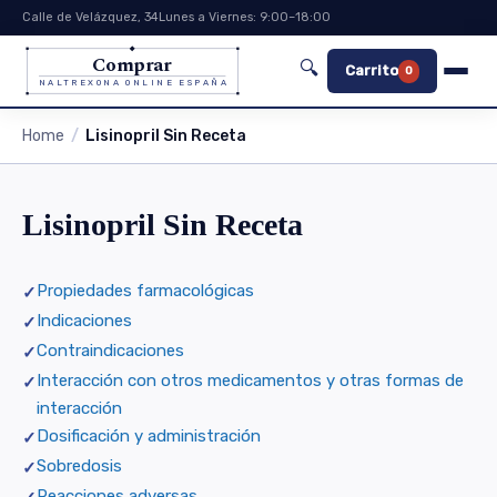
Calle de Velázquez, 34
Lunes a Viernes: 9:00–18:00
Comprar
🔍
Carrito
0
NALTREXONA ONLINE ESPAÑA
Home
Lisinopril Sin Receta
Lisinopril Sin Receta
Propiedades farmacológicas
Indicaciones
Contraindicaciones
Interacción con otros medicamentos y otras formas de
interacción
Dosificación y administración
Sobredosis
Reacciones adversas