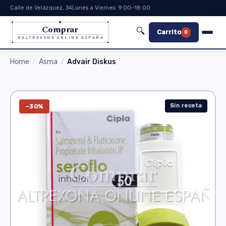
Calle de Velázquez, 34
Lunes a Viernes: 9:00–18:00
Comprar
🔍
Carrito
0
NALTREXONA ONLINE ESPAÑA
Home
Asma
Advair Diskus
Sin receta
−30%