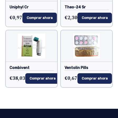
Uniphyl Cr
Theo-24 Sr
€0,97
€2,30
Comprar ahora
Comprar ahora
Combivent
Ventolin Pills
€38,03
€0,67
Comprar ahora
Comprar ahora