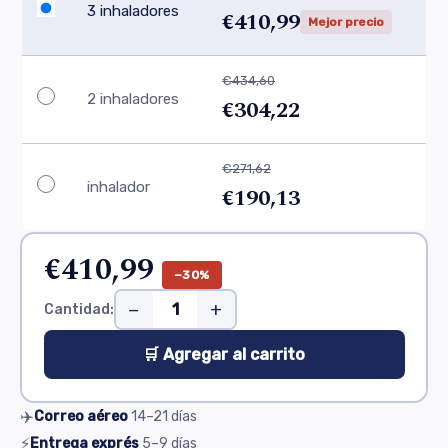
3 inhaladores
€410,99
Mejor precio
€434,60
2 inhaladores
€304,22
€271,62
inhalador
€190,13
€410,99
−30%
−
+
Cantidad:
🛒 Agregar al carrito
✈️
Correo aéreo
14–21
días
⚡
Entrega exprés
5–9
días