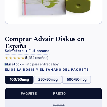
Comprar Advair Diskus en
España
Salmeterol + Fluticasona
★★★★★
5
(154
reseñas
)
En stock
— listo para entrega hoy
ELIGE LA DOSIS Y EL TAMAÑO DEL PAQUETE
100/50mcg
250/50mcg
500/50mcg
PAQUETE
PRECIO
€587,14