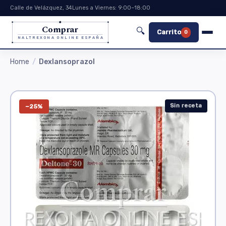
Calle de Velázquez, 34
Lunes a Viernes: 9:00–18:00
Comprar
🔍
Carrito
0
NALTREXONA ONLINE ESPAÑA
Home
Dexlansoprazol
Sin receta
−25%