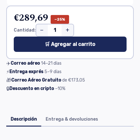
€289,69
−25%
−
+
Cantidad:
🛒 Agregar al carrito
✈️
Correo aéreo
14–21
días
⚡
Entrega exprés
5–9
días
🎁
Correo Aéreo Gratuito
de
€173,05
🔒
Descuento en cripto
−10%
Descripción
Entrega & devoluciones