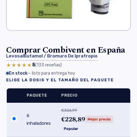
Comprar Combivent en España
Levosalbutamol / Bromuro De Ipratropio
★★★★★
5
(133
reseñas
)
En stock
— listo para entrega hoy
ELIGE LA DOSIS Y EL TAMAÑO DEL PAQUETE
PAQUETE
PRECIO
€326,99
6
€228,89
Mejor precio
inhaladores
Popular