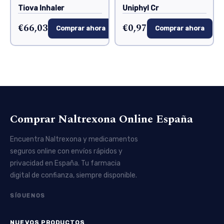
Tiova Inhaler
Uniphyl Cr
€66,03
€0,97
Comprar ahora
Comprar ahora
Comprar Naltrexona Online España
Encuentra Naltrexona y medicamentos
seguros online con envíos rápidos y
privacidad en España. Tu farmacia
digital de confianza, siempre disponible.
SÍGUENOS
NUEVOS PRODUCTOS