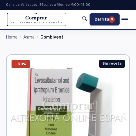
Calle de Velázquez, 34
Lunes a Viernes: 9:00–18:00
Comprar
🔍
Carrito
0
NALTREXONA ONLINE ESPAÑA
Home
Asma
Combivent
Sin receta
−30%