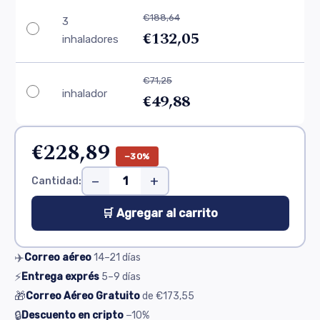
€188,64
3
€132,05
inhaladores
€71,25
inhalador
€49,88
€228,89
−30%
−
+
Cantidad:
🛒 Agregar al carrito
✈️
Correo aéreo
14–21
días
⚡
Entrega exprés
5–9
días
🎁
Correo Aéreo Gratuito
de
€173,55
🔒
Descuento en cripto
−10%