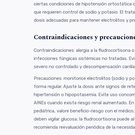
ciertas condiciones de hipotensión ortostática o 
que requieren control de sodio y potasio. El tra
dosis adecuadas para mantener electrolitos y pres
Contraindicaciones y precaucion
Contraindicaciones: alergia a la fludrocortisona o
infecciones fúngicas sistémicas no tratadas. Ev
severo no controlado y descompensación cardía
Precauciones: monitorice electrolitos (sodio y pot
forma regular. Ajuste la dosis ante signos de ret
hipertensión o hipopotasemia. Evite uso conco
AINEs cuando exista riesgo renal aumentado. En
pediátrica, valore beneficio-riesgo con el médic
deben vigilar glucosa; la fludrocortisona puede a
recomienda reevaluación periódica de la necesidad