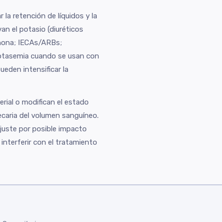
la retención de líquidos y la
an el potasio (diuréticos
enona; IECAs/ARBs;
otasemia cuando se usan con
ueden intensificar la
erial o modifican el estado
recaria del volumen sanguíneo.
ajuste por posible impacto
nterferir con el tratamiento