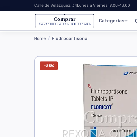
Calle de Velázquez, 34
Lunes a Viernes: 9:00–18:00
Comprar
Categorías
NALTREXONA ONLINE ESPAÑA
Home
Fludrocortisona
−25%