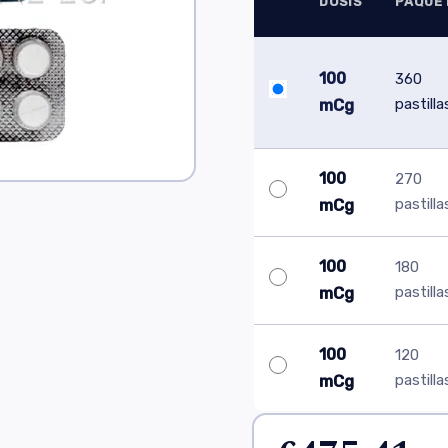
DOSIS
PAQUE
100
360
pastilla
mCg
100
270
pastilla
mCg
100
180
pastilla
mCg
100
120
pastilla
mCg