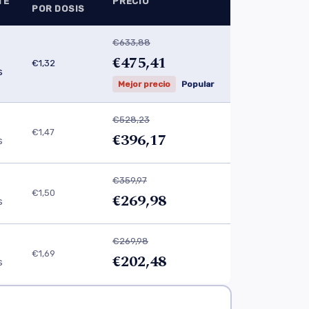
TE
PRECIO
POR DOSIS
€633,88
€475,41
€1,32
s
Mejor precio
Popular
€528,23
€1,47
€396,17
s
€359,97
€1,50
€269,98
s
€269,98
€1,69
€202,48
s