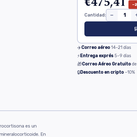
€475,41
−
−
Cantidad:

✈️
Correo aéreo
14–21
días
⚡
Entrega exprés
5–9
días
🎁
Correo Aéreo Gratuito
de
🔒
Descuento en cripto
−10%
s
drocortisona es un
mineralocorticoide. En