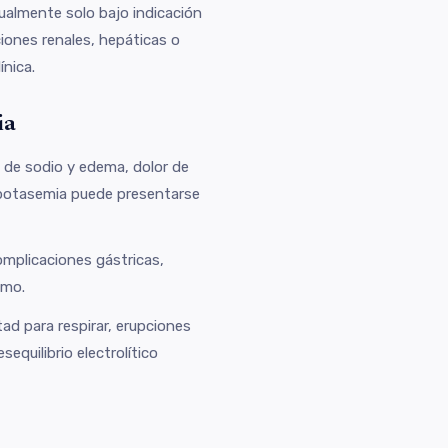
dualmente solo bajo indicación
ciones renales, hepáticas o
ínica.
ia
n de sodio y edema, dolor de
opotasemia puede presentarse
omplicaciones gástricas,
imo.
tad para respirar, erupciones
equilibrio electrolítico