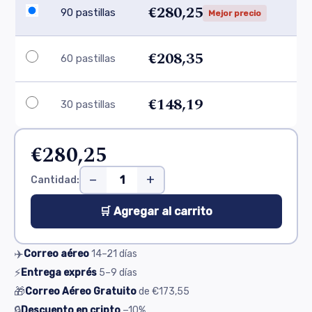
€280,25
90 pastillas
Mejor precio
€208,35
60 pastillas
€148,19
30 pastillas
€280,25
−
+
Cantidad:
🛒 Agregar al carrito
✈️
Correo aéreo
14–21
días
⚡
Entrega exprés
5–9
días
🎁
Correo Aéreo Gratuito
de
€173,55
🔒
Descuento en cripto
−10%