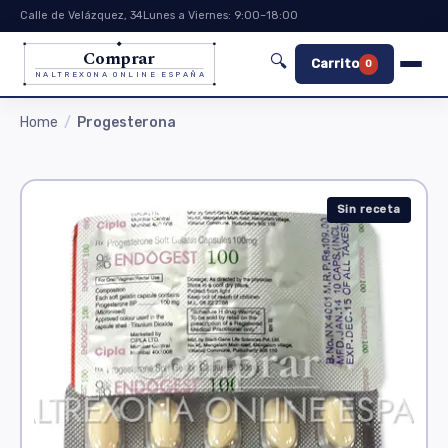
Calle de Velázquez, 34
Lunes a Viernes: 9:00–18:00
Comprar
🔍
Carrito
0
NALTREXONA ONLINE ESPAÑA
Home
Progesterona
Sin receta