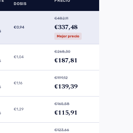
TE
PRECIO
DOSIS
€482,11
€337,48
€0,94
s
Mejor precio
€268,30
€1,04
€187,81
s
€199,12
€1,16
€139,39
s
€165,58
€1,29
€115,91
s
€123,66