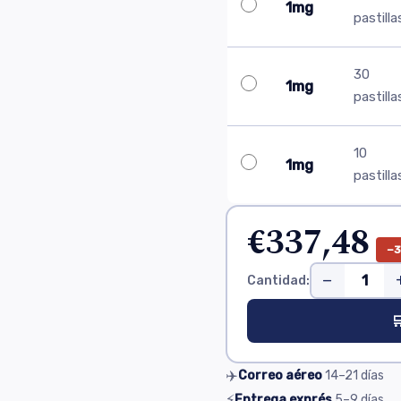
1mg
pastilla
30
1mg
pastilla
10
1mg
pastilla
€337,48
−
−
Cantidad:

✈️
Correo aéreo
14–21
días
⚡
Entrega exprés
5–9
días