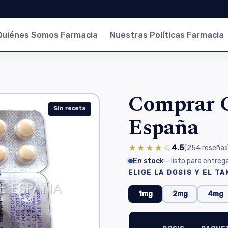
Quiénes Somos Farmacia
Nuestras Políticas Farmacia
Comprar G
Sin receta
España
★★★★☆
4.5
(254
reseñas
En stock
— listo para entreg
ELIGE LA DOSIS Y EL T
1mg
2mg
4mg