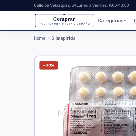
Calle de Velázquez, 34
Lunes a Viernes: 9:00–18:00
Comprar
Categorías
NALTREXONA ONLINE ESPAÑA
Home
Glimepirida
−30%