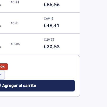
€1,44
€86,56
s
€69,15
€1,61
€48,41
s
€29,33
€2,05
€20,53
s
30%
+
 Agregar al carrito