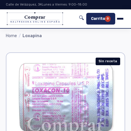
Calle de Velázquez, 34
Lunes a Viernes: 9:00–18:00
Comprar
🔍
Carrito
0
NALTREXONA ONLINE ESPAÑA
Home
Loxapina
Sin receta