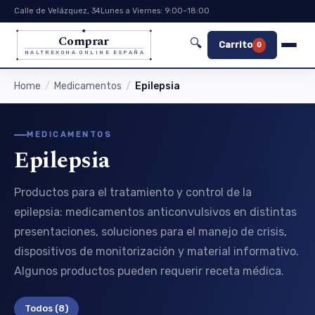
Calle de Velázquez, 34
Lunes a Viernes: 9:00–18:00
Comprar
🔍
Carrito
0
NALTREXONA ONLINE ESPAÑA
Home
Medicamentos
Epilepsia
MEDICAMENTOS
Epilepsia
Productos para el tratamiento y control de la
epilepsia: medicamentos anticonvulsivos en distintas
presentaciones, soluciones para el manejo de crisis,
dispositivos de monitorización y material informativo.
Algunos productos pueden requerir receta médica.
Todos
(8)