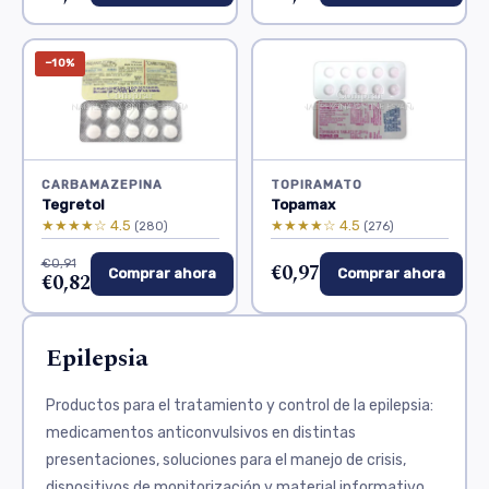
−10%
CARBAMAZEPINA
TOPIRAMATO
Tegretol
Topamax
★★★★☆ 4.5
★★★★☆ 4.5
(280)
(276)
€0,91
€0,97
Comprar ahora
Comprar ahora
€0,82
Epilepsia
Productos para el tratamiento y control de la epilepsia:
medicamentos anticonvulsivos en distintas
presentaciones, soluciones para el manejo de crisis,
dispositivos de monitorización y material informativo.