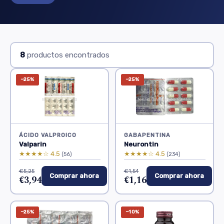
8
productos encontrados
−25%
−25%
ÁCIDO VALPROICO
GABAPENTINA
Valparin
Neurontin
★★★★☆ 4.5
★★★★☆ 4.5
(56)
(234)
€5,25
€1,54
Comprar ahora
Comprar ahora
€3,94
€1,16
−25%
−10%