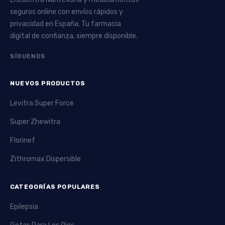
La indicación concreta varía según la evidencia clínica y
seguros online con envíos rápidos y
la práctica médica.
privacidad en España. Tu farmacia
digital de confianza, siempre disponible.
En esta categoría se encuentran distintos principios
activos con mecanismos variados. Hay fármacos que
SÍGUENOS
actúan sobre canales de sodio como fenitoína (Dilantin)
y carbamazepina (Tegretol), otros que modulan
NUEVOS PRODUCTOS
neurotransmisores como el valproato (Depakote,
Valparin) o que inhiben la excitación neuronal como
Levitra Super Force
lamotrigina (Lamictal) y topiramato (Topamax).
Super Zhewitra
También figuran compuestos como gabapentina
Florinef
(Neurontin), oxcarbazepina (Trileptal) y primidona
(Mysoline), entre otros, que ofrecen alternativas según
Zithromax Dispersible
tolerancia y respuesta clínica.
La seguridad y el seguimiento son aspectos relevantes:
CATEGORÍAS POPULARES
algunos antiepilépticos pueden asociarse a efectos
Epilepsia
secundarios como somnolencia, trastornos del equilibrio,
cambios de peso o alteraciones cognitivas, y varios