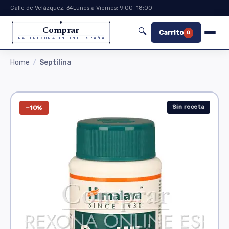
Calle de Velázquez, 34
Lunes a Viernes: 9:00–18:00
Comprar
🔍
Carrito
0
NALTREXONA ONLINE ESPAÑA
Home
Septilina
Sin receta
−10%