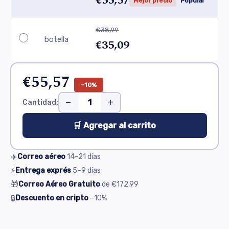
€55,57
Mejor precio
Popular
€38,99
botella
€35,09
€55,57
−10%
−
+
Cantidad:
🛒 Agregar al carrito
✈️
Correo aéreo
14–21
días
⚡
Entrega exprés
5–9
días
🎁
Correo Aéreo Gratuito
de
€172,99
🔒
Descuento en cripto
−10%