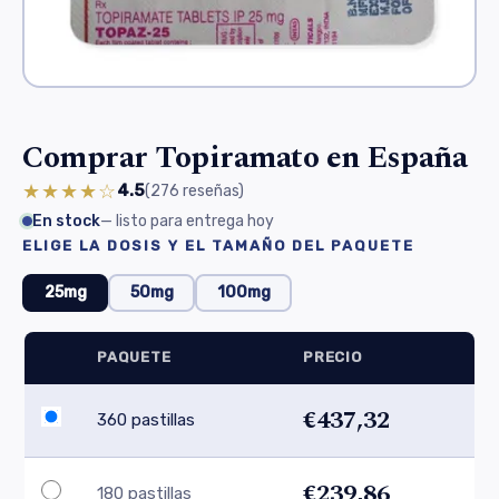
Comprar Topiramato en España
★★★★☆
4.5
(276
reseñas
)
En stock
— listo para entrega hoy
ELIGE LA DOSIS Y EL TAMAÑO DEL PAQUETE
25mg
50mg
100mg
PAQUETE
PRECIO
€437,32
360 pastillas
€239,86
180 pastillas