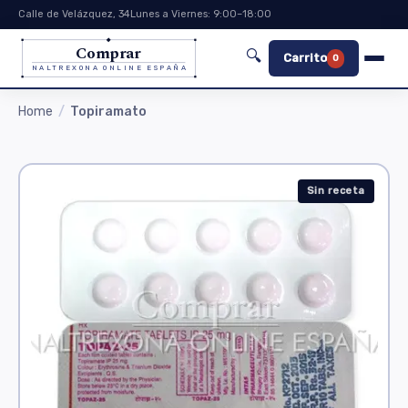
Calle de Velázquez, 34
Lunes a Viernes: 9:00–18:00
Comprar
🔍
Carrito
0
NALTREXONA ONLINE ESPAÑA
Home
Topiramato
Sin receta