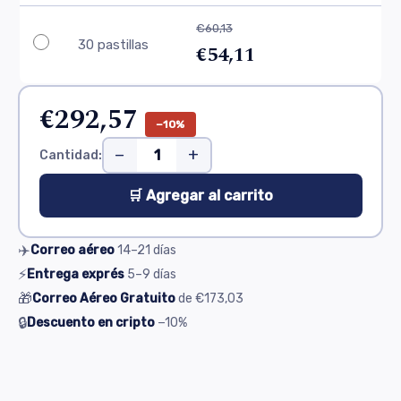
€60,13
30 pastillas
€54,11
€292,57
−10%
−
+
Cantidad:
🛒 Agregar al carrito
✈️
Correo aéreo
14–21
días
⚡
Entrega exprés
5–9
días
🎁
Correo Aéreo Gratuito
de
€173,03
🔒
Descuento en cripto
−10%