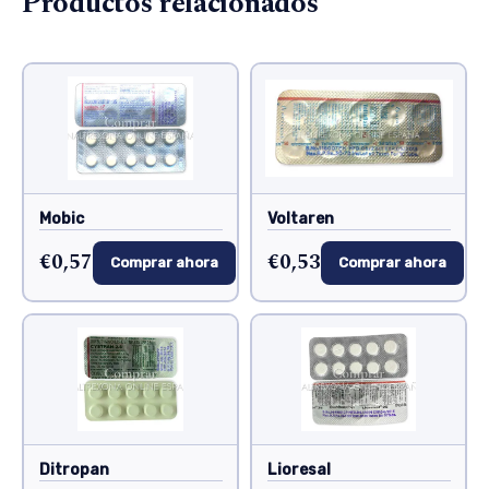
Productos relacionados
Mobic
Voltaren
€0,57
€0,53
Comprar ahora
Comprar ahora
Ditropan
Lioresal