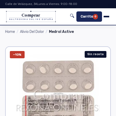
Calle de Velázquez, 34
Lunes a Viernes: 9:00–18:00
Comprar
🔍
Carrito
0
NALTREXONA ONLINE ESPAÑA
Home
Alivio Del Dolor
Medrol Active
Sin receta
−10%