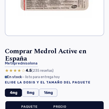
Comprar Medrol Active en
España
Metilprednisolona
★★★★☆
4.5
(235
reseñas
)
En stock
— listo para entrega hoy
ELIGE LA DOSIS Y EL TAMAÑO DEL PAQUETE
4mg
8mg
16mg
PAQUETE
PRECIO