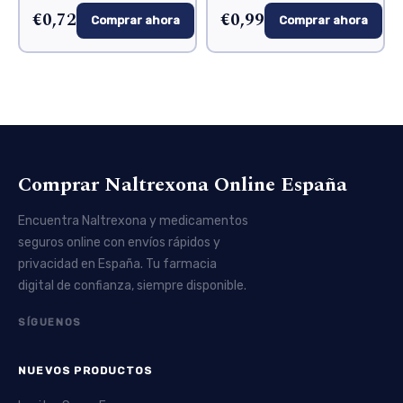
€0,72
€0,99
Comprar ahora
Comprar ahora
Comprar Naltrexona Online España
Encuentra Naltrexona y medicamentos
seguros online con envíos rápidos y
privacidad en España. Tu farmacia
digital de confianza, siempre disponible.
SÍGUENOS
NUEVOS PRODUCTOS