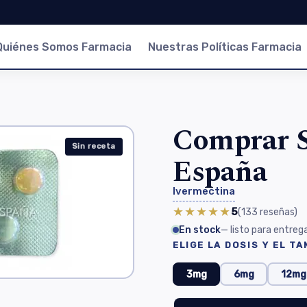
Quiénes Somos Farmacia
Nuestras Políticas Farmacia
Comprar S
Sin receta
España
Ivermectina
★★★★★
5
(133
reseñas
)
En stock
— listo para entreg
ELIGE LA DOSIS Y EL T
3mg
6mg
12mg