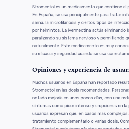
Stromectol es un medicamento que contiene el pr
En España, se usa principalmente para tratar inf
sarna, la microfilariosis y ciertos tipos de infec
por helmintos. La ivermectina actúa eliminando l
paralizando su sistema nervioso y permitiendo 
naturalmente. Este medicamento es muy conocid
su eficacia y seguridad cuando se usa correctam
Opiniones y experiencia de usuar
Muchos usuarios en España han reportado resulta
Stromectol en las dosis recomendadas. Persona
notado mejoría en unos pocos días, con una reduc
síntomas como picor intenso y erupciones en la 
usuarios expresan que, en casos más complejos,
tratamiento complementario o varias dosis. C
Stromectol puede tener efectos secundarios, po