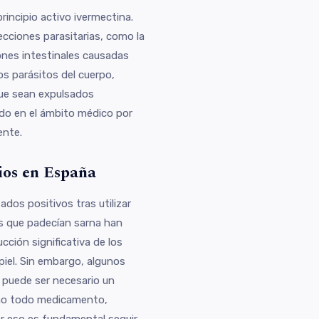
incipio activo ivermectina.
ecciones parasitarias, como la
ciones intestinales causadas
os parásitos del cuerpo,
que sean expulsados
o en el ámbito médico por
ente.
ios en España
dos positivos tras utilizar
s que padecían sarna han
ción significativa de los
piel. Sin embargo, algunos
 puede ser necesario un
omo todo medicamento,
r eso es fundamental seguir