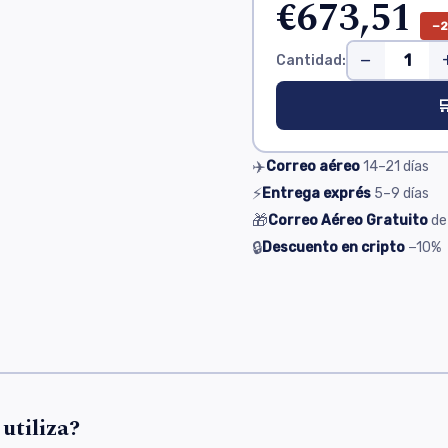
€673,51
−
−
Cantidad:

✈️
Correo aéreo
14–21
días
⚡
Entrega exprés
5–9
días
🎁
Correo Aéreo Gratuito
de
🔒
Descuento en cripto
−10%
s
utiliza?