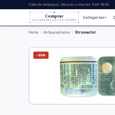
Calle de Velázquez, 34
Lunes a Viernes: 9:00–18:00
Comprar
Categorías
NALTREXONA ONLINE ESPAÑA
Home
Antiparasitarios
Stromectol
−25%