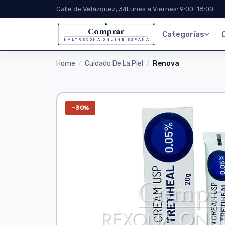
Calle de Velázquez, 34
Lunes a Viernes: 9:00–18:00
Comprar
Categorías
NALTREXONA ONLINE ESPAÑA
Home
Cuidado De La Piel
Renova
−30%