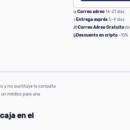
✈️
Correo aéreo
14–21
días
⚡
Entrega exprés
5–9
días
🎁
Correo Aéreo Gratuito
de
🔒
Descuento en cripto
−10%
s
o y no sustituye la consulta
 un médico para una
caja en el