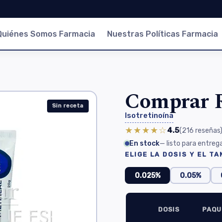
Quiénes Somos Farmacia
Nuestras Políticas Farmacia
Comprar 
Sin receta
Isotretinoína
★★★★☆
4.5
(216
reseñas
En stock
— listo para entreg
ELIGE LA DOSIS Y EL T
0.025%
0.05%
DOSIS
PAQU