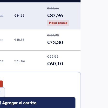
€125,66
€87,96
os
€14,66
Mejor precio
€104,72
os
€18,33
€73,30
€85,86
os
€30,06
€60,10
+
 Agregar al carrito