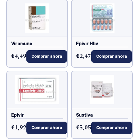
Viramune
Epivir Hbv
€4,49
€2,47
Comprar ahora
Comprar ahora
Epivir
Sustiva
€1,92
€5,05
Comprar ahora
Comprar ahora