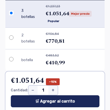
€1.237,23
3
€1.051,64
Mejor precio
botellas
Popular
€906,84
2
€770,81
botellas
€483,52
botella
€410,99
€1.051,64
−15%
−
+
Cantidad:
🛒 Agregar al carrito