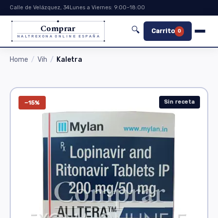
Calle de Velázquez, 34
Lunes a Viernes: 9:00–18:00
Comprar
🔍
Carrito
0
NALTREXONA ONLINE ESPAÑA
Home
Vih
Kaletra
Sin receta
−15%