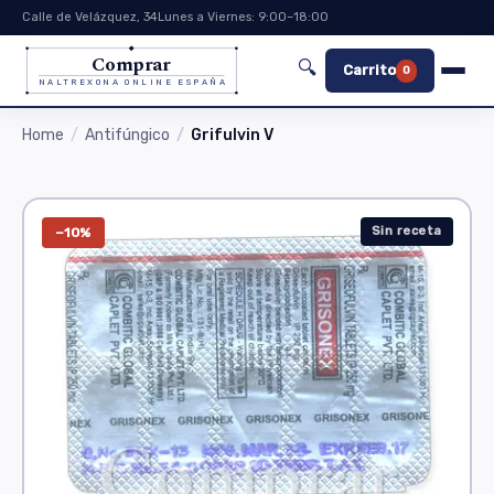
Calle de Velázquez, 34
Lunes a Viernes: 9:00–18:00
Comprar
🔍
Carrito
0
NALTREXONA ONLINE ESPAÑA
Home
Antifúngico
Grifulvin V
Sin receta
−10%