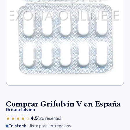
Comprar Grifulvin V en España
Griseofulvina
★★★★☆
4.5
(26
reseñas
)
En stock
— listo para entrega hoy