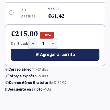
€68,24
30
€61,42
pastillas
€215,00
−10%
−
+
Cantidad:
🛒 Agregar al carrito
✈️
Correo aéreo
14–21
días
⚡
Entrega exprés
5–9
días
🎁
Correo Aéreo Gratuito
de
€172,99
🔒
Descuento en cripto
−10%