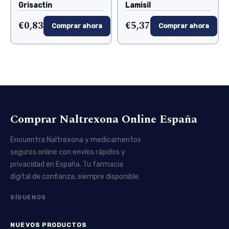
Grisactin
Lamisil
€0,83
€5,37
Comprar ahora
Comprar ahora
Comprar Naltrexona Online España
Encuentra Naltrexona y medicamentos
seguros online con envíos rápidos y
privacidad en España. Tu farmacia
digital de confianza, siempre disponible.
SÍGUENOS
NUEVOS PRODUCTOS