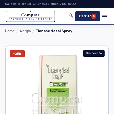
Calle de Velázquez, 34
Lunes a Viernes: 9:00–18:00
Comprar
🔍
Carrito
0
NALTREXONA ONLINE ESPAÑA
Home
Alergia
Flonase Nasal Spray
Sin receta
−25%