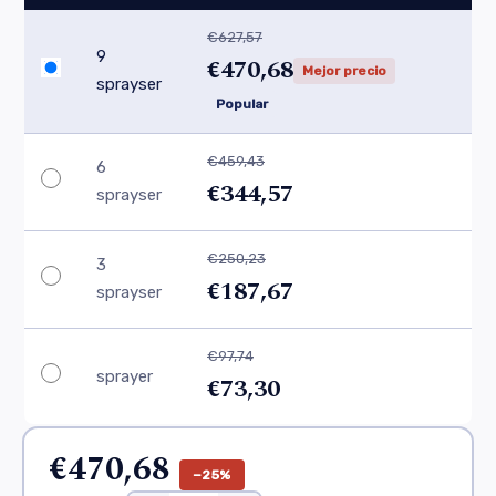
€627,57
9
€470,68
Mejor precio
sprayser
Popular
€459,43
6
€344,57
sprayser
€250,23
3
€187,67
sprayser
€97,74
sprayer
€73,30
€470,68
−25%