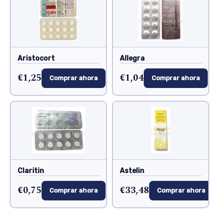
Aristocort
Allegra
€1,25
€1,04
Comprar ahora
Comprar ahora
Claritin
Astelin
€0,75
€33,48
Comprar ahora
Comprar ahora