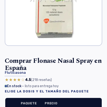
Comprar Flonase Nasal Spray en
España
Fluticasona
★★★★☆
4.5
(218
reseñas
)
En stock
— listo para entrega hoy
ELIGE LA DOSIS Y EL TAMAÑO DEL PAQUETE
PAQUETE
PRECIO