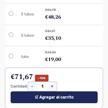
€56,78
3 tubos
€48,26
€41,29
2 tubos
€35,10
€22,36
tubo
€19,00
€71,67
−15%
−
+
Cantidad:
🛒 Agregar al carrito