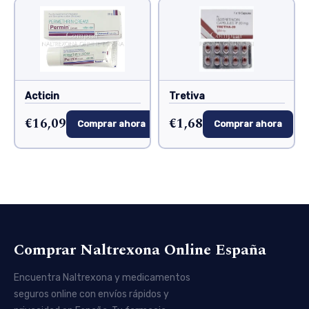
Acticin
Tretiva
€16,09
€1,68
Comprar ahora
Comprar ahora
Comprar Naltrexona Online España
Encuentra Naltrexona y medicamentos
seguros online con envíos rápidos y