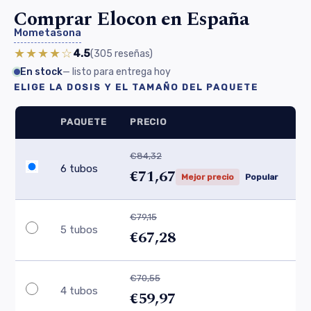
Comprar Elocon en España
Mometasona
★★★★☆
4.5
(305
reseñas
)
En stock
— listo para entrega hoy
ELIGE LA DOSIS Y EL TAMAÑO DEL PAQUETE
PAQUETE
PRECIO
€84,32
6 tubos
€71,67
Mejor precio
Popular
€79,15
5 tubos
€67,28
€70,55
4 tubos
€59,97