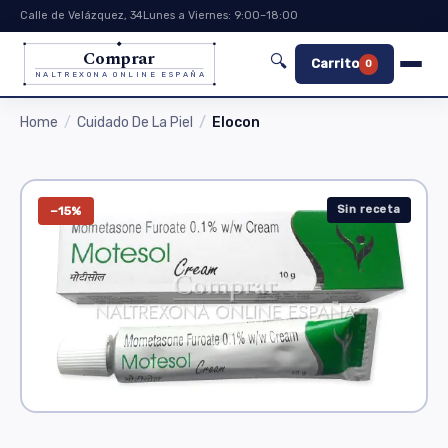
Calle de Velázquez, 34
Lunes a Viernes: 9:00–18:00
Comprar
🔍
Carrito
0
NALTREXONA ONLINE ESPAÑA
Home
Cuidado De La Piel
Elocon
Sin receta
−15%