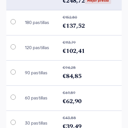
€248,72
Mejor precio
€152,80
180 pastillas
€137,52
€113,79
120 pastillas
€102,41
€94,28
90 pastillas
€84,85
€69,89
60 pastillas
€62,90
€43,88
30 pastillas
€39,49