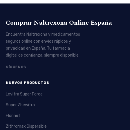
Comprar Naltrexona Online España
Encuentra Naltrexona y medicamentos
seguros online con envíos rápidos y
privacidad en España. Tu farmacia
digital de confianza, siempre disponible.
SÍGUENOS
NUEVOS PRODUCTOS
Levitra Super Force
Super Zhewitra
Florinef
Zithromax Dispersible