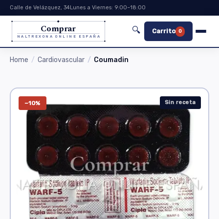
Calle de Velázquez, 34
Lunes a Viernes: 9:00–18:00
Comprar
🔍
Carrito
0
NALTREXONA ONLINE ESPAÑA
Home
Cardiovascular
Coumadin
Sin receta
−10%