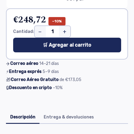
€248,72
−10%
−
+
Cantidad:
🛒 Agregar al carrito
✈️
Correo aéreo
14–21
días
⚡
Entrega exprés
5–9
días
🎁
Correo Aéreo Gratuito
de
€173,05
🔒
Descuento en cripto
−10%
Descripción
Entrega & devoluciones