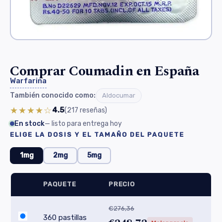
Comprar Coumadin en España
Warfarina
También conocido como:
Aldocumar
★★★★☆
4.5
(217
reseñas
)
En stock
— listo para entrega hoy
ELIGE LA DOSIS Y EL TAMAÑO DEL PAQUETE
1mg
2mg
5mg
PAQUETE
PRECIO
€276,36
360 pastillas