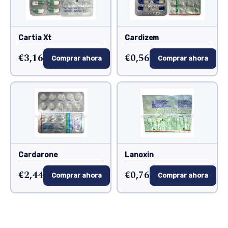
Cartia Xt
Cardizem
€3,16
€0,56
Comprar ahora
Comprar ahora
Cardarone
Lanoxin
€2,44
€0,76
Comprar ahora
Comprar ahora