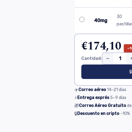
30
40mg
pastilla
€174,10
−1
−
Cantidad:

✈️
Correo aéreo
14–21
días
⚡
Entrega exprés
5–9
días
🎁
Correo Aéreo Gratuito
de
🔒
Descuento en cripto
−10%