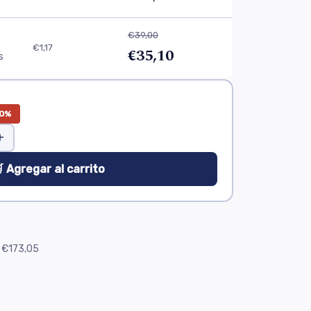
€39,00
€1,17
€35,10
s
0%
+
 Agregar al carrito
€173,05