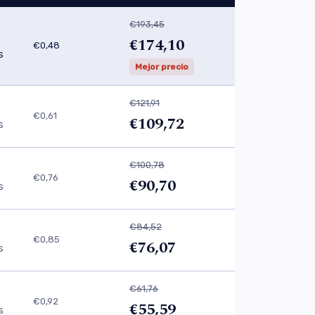
€193,45
€174,10
€0,48
s
Mejor precio
€121,91
€0,61
€109,72
s
€100,78
€0,76
€90,70
s
€84,52
€0,85
€76,07
s
€61,76
€0,92
€55,59
s