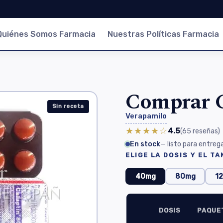
Quiénes Somos Farmacia
Nuestras Políticas Farmacia
Comprar C
Sin receta
Verapamilo
★★★★☆
4.5
(65
reseñas
)
En stock
— listo para entreg
ELIGE LA DOSIS Y EL T
40mg
80mg
1
DOSIS
PAQUE